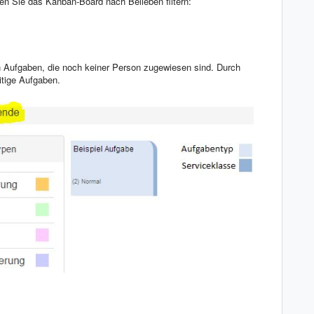
nen Sie das Kanban-Board nach Belieben filtern:
h Aufgaben, die noch keiner Person zugewiesen sind. Durch
itige Aufgaben.