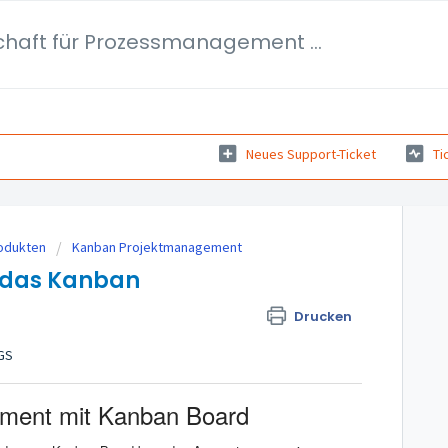
Köllisch Gesellschaft für Prozessmanagement mbH
Neues Support-Ticket
Ti
rodukten
Kanban Projektmanagement
 das Kanban
Drucken
AGS
ement mit Kanban Board